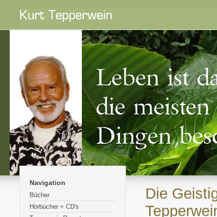
Navigation
Die Geisti
Bücher
Tepperwei
Hörbücher + CD's