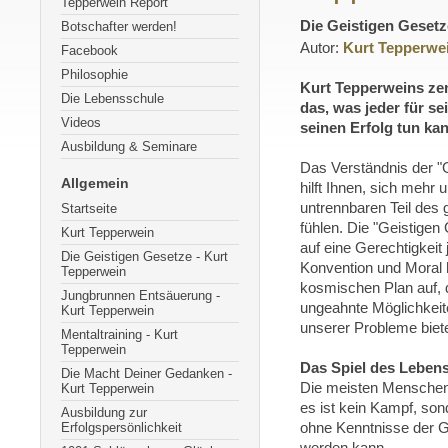
Tepperwein Report
Die Geistigen Gesetz
Botschafter werden!
Autor:
Kurt Tepperwe
Facebook
Philosophie
Kurt Tepperweins ze
Die Lebensschule
das, was jeder für s
Videos
seinen Erfolg tun kan
Ausbildung & Seminare
Das Verständnis der "
Allgemein
hilft Ihnen, sich mehr 
untrennbaren Teil des
Startseite
fühlen. Die "Geistigen
Kurt Tepperwein
auf eine Gerechtigkeit 
Die Geistigen Gesetze - Kurt
Konvention und Moral 
Tepperwein
kosmischen Plan auf, 
Jungbrunnen Entsäuerung -
ungeahnte Möglichkeit
Kurt Tepperwein
unserer Probleme biete
Mentaltraining - Kurt
Tepperwein
Das Spiel des Leben
Die Macht Deiner Gedanken -
Die meisten Menschen 
Kurt Tepperwein
es ist kein Kampf, sond
Ausbildung zur
Erfolgspersönlichkeit
ohne Kenntnisse der Ge