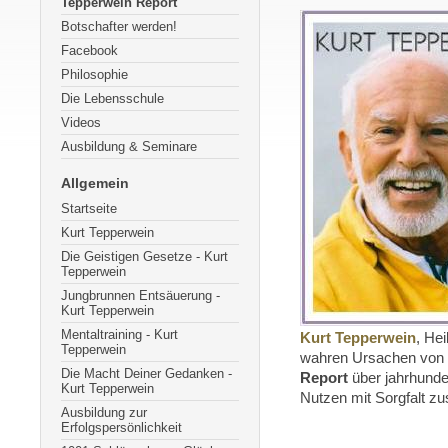
Tepperwein Report
Botschafter werden!
Facebook
Philosophie
Die Lebensschule
Videos
Ausbildung & Seminare
Allgemein
Startseite
Kurt Tepperwein
Die Geistigen Gesetze - Kurt
Tepperwein
Jungbrunnen Entsäuerung -
Kurt Tepperwein
Mentaltraining - Kurt
Kurt Tepperwein
, He
Tepperwein
wahren Ursachen von K
Die Macht Deiner Gedanken -
Report
über jahrhunde
Kurt Tepperwein
Nutzen mit Sorgfalt z
Ausbildung zur
Erfolgspersönlichkeit